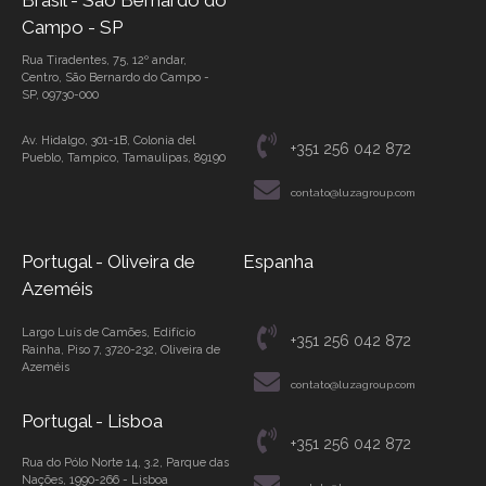
Brasil - São Bernardo do
Campo - SP
Rua Tiradentes, 75, 12º andar,
Centro, São Bernardo do Campo -
SP, 09730-000
Av. Hidalgo, 301-1B, Colonia del
+351 256 042 872
Pueblo, Tampico, Tamaulipas, 89190
contato@luzagroup.com
Portugal - Oliveira de
Espanha
Azeméis
Largo Luís de Camões, Edifício
+351 256 042 872
Rainha, Piso 7, 3720-232, Oliveira de
Azeméis
contato@luzagroup.com
Portugal - Lisboa
+351 256 042 872
Rua do Pólo Norte 14, 3.2, Parque das
Nações, 1990-266 - Lisboa