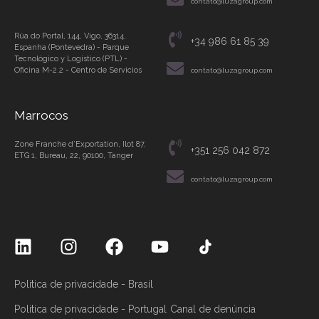
contato@luzagroup.com
Rúa do Portal, 144, Vigo, 36314,
+34 986 61 85 39
Espanha (Pontevedra) - Parque
Tecnológico y Logístico (PTL) -
Oficina M-2.2 - Centro de Servicios
contato@luzagroup.com
Marrocos
Zone Franche d’Exportation, Ilot 87,
+351 256 042 872
ETG 1, Bureau, 22, 90100, Tanger
contato@luzagroup.com
Politica de privacidade - Brasil
Politica de privacidade - Portugal
Canal de denúncia