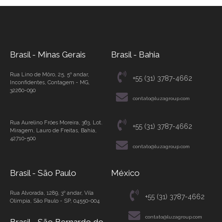
Brasil - Minas Gerais
Brasil - Bahia
Rua Lino de Môro, 25, 5º andar,
+55 (31) 3787-4662
Inconfidentes, Contagem - MG,
32260-090
contato@luzagroup.com
Rua Aurelino Fróes Moreira, 363, Lot.
+55 (31) 3787-4662
Miragem, Lauro de Freitas, Bahia,
42710-500
contato@luzagroup.com
Brasil - São Paulo
México
Rua Alvorada, 1289, 3º andar, Vila
+55 (31) 3787-4662
Olímpia, São Paulo - SP, 04550-004
contato@luzagroup.com