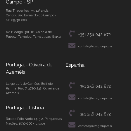
Campo - SP
Rua Tiradentes, 75, 12º andar,
Centro, São Bernardo do Campo -
SP, 09730-000
Av. Hidalgo, 301-1B, Colonia del
+351 256 042 872
Pueblo, Tampico, Tamaulipas, 89190
contato@luzagroup.com
Portugal - Oliveira de
Espanha
Azeméis
Largo Luís de Camões, Edifício
+351 256 042 872
Rainha, Piso 7, 3720-232, Oliveira de
Azeméis
contato@luzagroup.com
Portugal - Lisboa
+351 256 042 872
Rua do Pólo Norte 14, 3.2, Parque das
Nações, 1990-266 - Lisboa
contato@luzagroup.com