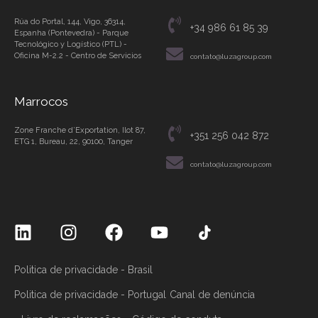
Rúa do Portal, 144, Vigo, 36314,
+34 986 61 85 39
Espanha (Pontevedra) - Parque
Tecnológico y Logístico (PTL) -
Oficina M-2.2 - Centro de Servicios
contato@luzagroup.com
Marrocos
Zone Franche d’Exportation, Ilot 87,
+351 256 042 872
ETG 1, Bureau, 22, 90100, Tanger
contato@luzagroup.com
Politica de privacidade - Brasil
Politica de privacidade - Portugal
Canal de denúncia