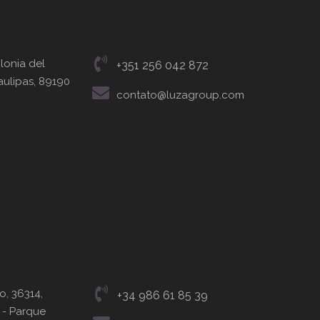
olonia del
+351 256 042 872
ulipas, 89190
contato@luzagroup.com
o, 36314,
+34 986 61 85 39
 - Parque