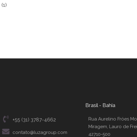
Brasil - Bahia
Rua Aurelino Fróes Mor
+55 (31) 3787-4662
Miragem, Lauro de Frei
contato@luzagroup.com
42710-500