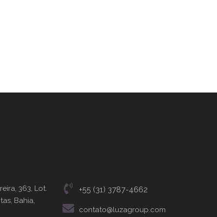
eira, 363, Lot.
+55 (31) 3787-4662
tas, Bahia,
contato@luzagroup.com