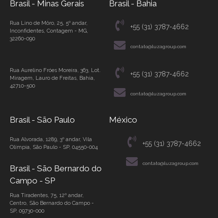
Brasil - Minas Gerais
Brasil - Bahia
Rua Lino de Môro, 25, 5º andar,
+55 (31) 3787-4662
Inconfidentes, Contagem - MG,
32260-090
contato@luzagroup.com
Rua Aurelino Fróes Moreira, 363, Lot.
+55 (31) 3787-4662
Miragem, Lauro de Freitas, Bahia,
42710-500
contato@luzagroup.com
Brasil - São Paulo
México
Rua Alvorada, 1289, 3º andar, Vila
+55 (31) 3787-4662
Olímpia, São Paulo - SP, 04550-004
contato@luzagroup.com
Brasil - São Bernardo do
Campo - SP
Rua Tiradentes, 75, 12º andar,
Centro, São Bernardo do Campo -
SP, 09730-000