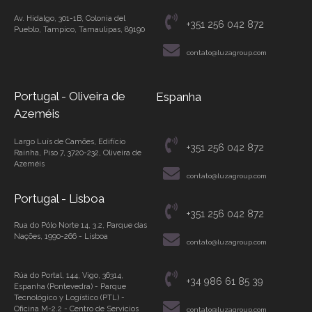
Av. Hidalgo, 301-1B, Colonia del
+351 256 042 872
Pueblo, Tampico, Tamaulipas, 89190
contato@luzagroup.com
Portugal - Oliveira de
Espanha
Azeméis
Largo Luís de Camões, Edifício
+351 256 042 872
Rainha, Piso 7, 3720-232, Oliveira de
Azeméis
contato@luzagroup.com
Portugal - Lisboa
+351 256 042 872
Rua do Pólo Norte 14, 3.2, Parque das
Nações, 1990-266 - Lisboa
contato@luzagroup.com
Rúa do Portal, 144, Vigo, 36314,
+34 986 61 85 39
Espanha (Pontevedra) - Parque
Tecnológico y Logístico (PTL) -
Oficina M-2.2 - Centro de Servicios
contato@luzagroup.com