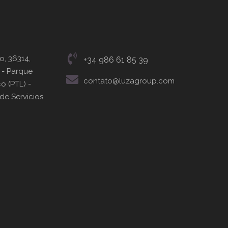
o, 36314,
+34 986 61 85 39
 - Parque
contato@luzagroup.com
o (PTL) -
 de Servicios