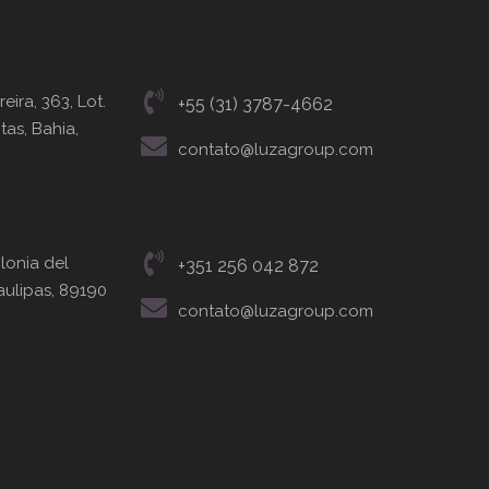
eira, 363, Lot.
+55 (31) 3787-4662
tas, Bahia,
contato@luzagroup.com
olonia del
+351 256 042 872
ulipas, 89190
contato@luzagroup.com