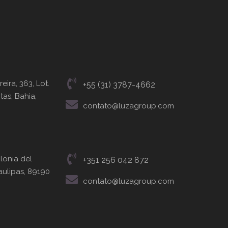
eira, 363, Lot.
+55 (31) 3787-4662
tas, Bahia,
contato@luzagroup.com
olonia del
+351 256 042 872
ulipas, 89190
contato@luzagroup.com