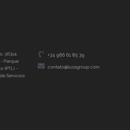
o, 36314,
+34 986 61 85 39
 - Parque
contato@luzagroup.com
o (PTL) -
 de Servicios