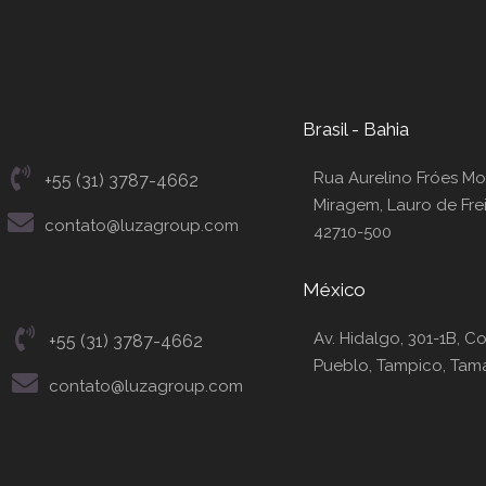
Brasil - Bahia
Rua Aurelino Fróes Mor
+55 (31) 3787-4662
Miragem, Lauro de Frei
contato@luzagroup.com
42710-500
México
Av. Hidalgo, 301-1B, C
+55 (31) 3787-4662
Pueblo, Tampico, Tama
contato@luzagroup.com