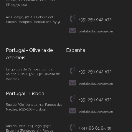
Centro, São Bernardo do Campo -
SP, 09730-000
Av. Hidalgo, 301-1B, Colonia del
+351 256 042 872
Pueblo, Tampico, Tamaulipas, 89190
contato@luzagroup.com
Portugal - Oliveira de
Espanha
Azeméis
Largo Luís de Camões, Edifício
+351 256 042 872
Rainha, Piso 7, 3720-232, Oliveira de
Azeméis
contato@luzagroup.com
Portugal - Lisboa
+351 256 042 872
Rua do Pólo Norte 14, 3.2, Parque das
Nações, 1990-266 - Lisboa
contato@luzagroup.com
Rúa do Portal, 144, Vigo, 36314,
+34 986 61 85 39
Espanha (Pontevedra) - Parque