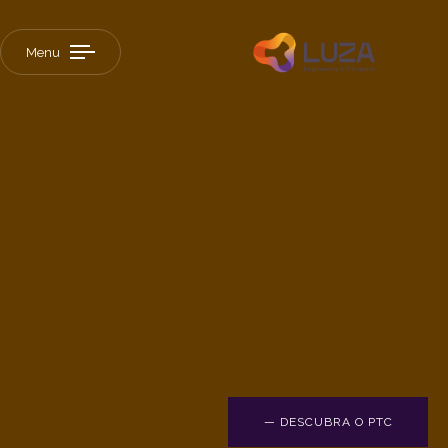
Menu
LUZA hub
Estude com quem te aproxima do
mercado automotivo!
Continuar
— DESCUBRA O PTC