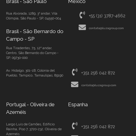
Brasil - São Paulo
México
Rua Alvorada, 1289, 3º andar, Vila
+55 (31) 3787-4662
Olímpia, São Paulo - SP, 04550-004
contato@luzagroup.com
Brasil - São Bernardo do
Campo - SP
Rua Tiradentes, 75, 12º andar,
Centro, São Bernardo do Campo -
SP, 09730-000
Av. Hidalgo, 301-1B, Colonia del
+351 256 042 872
Pueblo, Tampico, Tamaulipas, 89190
contato@luzagroup.com
Portugal - Oliveira de
Espanha
Azeméis
Largo Luís de Camões, Edifício
+351 256 042 872
Rainha, Piso 7, 3720-232, Oliveira de
Azeméis