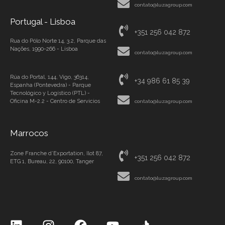
contato@luzagroup.com
Portugal - Lisboa
+351 256 042 872
Rua do Pólo Norte 14, 3.2, Parque das
Nações, 1990-266 - Lisboa
contato@luzagroup.com
Rúa do Portal, 144, Vigo, 36314,
+34 986 61 85 39
Espanha (Pontevedra) - Parque
Tecnológico y Logístico (PTL) -
Oficina M-2.2 - Centro de Servicios
contato@luzagroup.com
Marrocos
Zone Franche d’Exportation, Ilot 87,
+351 256 042 872
ETG 1, Bureau, 22, 90100, Tanger
contato@luzagroup.com