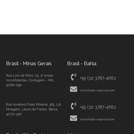
Brasil - Minas Gerais
Brasil - Bahia
Rua Lino de Môro, 25, 5º andar,
+55 (31) 3787-4662
Inconfidentes, Contagem - MG,
32260-090
contato@luzagroup.com
Rua Aurelino Fróes Moreira, 363, Lot.
+55 (31) 3787-4662
Miragem, Lauro de Freitas, Bahia,
42710-500
contato@luzagroup.com